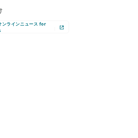
け
ンラインニュース for
s