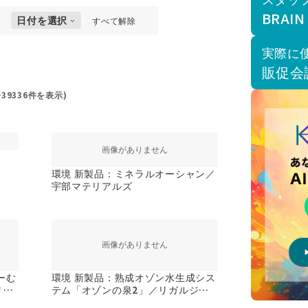
BRAIN
〜
日付を選択
すべて解除
実際に
販促会
−
39336
件を表示)
環境 新製品：ミネラルオーシャン／
宇部マテリアルズ
ーむ
環境 新製品：熟成オゾン水生成シス
リン
テム「オゾンの泉2」／リガルジョ
イント