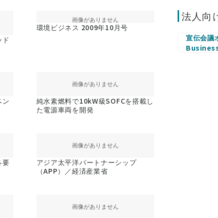
法人向
環境ビジネス 2009年10月号
宣伝会議オ
ッド
Busines
ペン
純水素燃料で10kW級SOFCを搭載し
た電源車両を開発
各要
アジア太平洋パートナーシップ
（APP）／経済産業省