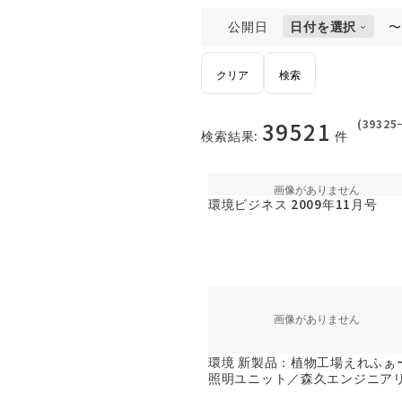
公開日
日付を選択
クリア
検索
39521
(
39325
検索結果:
件
環境ビジネス 2009年11月号
環境 新製品：植物工場えれふぁ
照明ユニット／森久エンジニア
グ