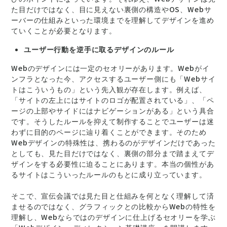
た目だけではなく、目に見えない裏側の構造やOS、Webサ
ーバーの仕組みといった環境までを理解してデザインを進め
ていくことが必要となります。
ユーザー行動を逆手に取るデザインのルール
Webのデザインには一定のセオリーがあります。Webがイ
ンフラとなった今、アクセスするユーザー側にも「Webサイ
トはこういうもの」という先入観が存在します。例えば、
「サイトの左上にはサイトのロゴが配置されている」、「ペ
ージの上部やサイドにはナビゲーションがある」という具合
です。そうしたルールを抑えて制作することでユーザーは迷
わずに目的のページに辿り着くことができます。そのため
Webデザインの特殊性は、携わるのがデザインだけであった
としても、見た目だけではなく、裏側の部分まで踏まえてデ
ザインをする必要性に迫ることにあります。本当の個性があ
るサイトはこういったルールのもとに成り立っています。
そこで、宣伝会議では見た目と仕組みを何となく理解して済
ませるのではなく、グラフィックとの比較からWebの特性を
理解し、Webならではのデザインに仕上げるセオリーを学ぶ