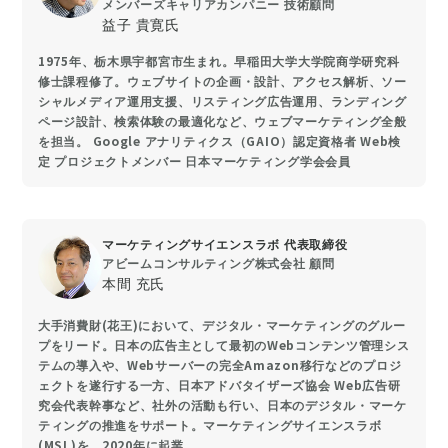
メンバーズキャリアカンパニー 技術顧問
益子 貴寛氏
1975年、栃木県宇都宮市生まれ。早稲田大学大学院商学研究科
修士課程修了。ウェブサイトの企画・設計、アクセス解析、ソー
シャルメディア運用支援、リスティング広告運用、ランディング
ページ設計、検索体験の最適化など、ウェブマーケティング全般
を担当。 Google アナリティクス（GAIO）認定資格者 Web検
定 プロジェクトメンバー 日本マーケティング学会会員
マーケティングサイエンスラボ 代表取締役
アビームコンサルティング株式会社 顧問
本間 充氏
大手消費財(花王)において、デジタル・マーケティングのグルー
プをリード。日本の広告主として最初のWebコンテンツ管理シス
テムの導入や、Webサーバーの完全Amazon移行などのプロジ
ェクトを遂行する一方、日本アドバタイザーズ協会 Web広告研
究会代表幹事など、社外の活動も行い、日本のデジタル・マーケ
ティングの推進をサポート。マーケティングサイエンスラボ
(MSL)を、2020年に起業。