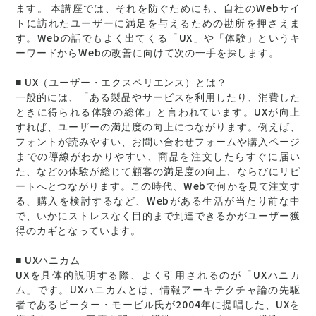
ます。 本講座では、それを防ぐためにも、自社のWebサイ
トに訪れたユーザーに満足を与えるための勘所を押さえま
す。Webの話でもよく出てくる「UX」や「体験」というキ
ーワードからWebの改善に向けて次の一手を探します。
■ UX（ユーザー・エクスペリエンス）とは？
一般的には、「ある製品やサービスを利用したり、消費した
ときに得られる体験の総体」と言われています。UXが向上
すれば、ユーザーの満足度の向上につながります。例えば、
フォントが読みやすい、お問い合わせフォームや購入ページ
までの導線がわかりやすい、商品を注文したらすぐに届い
た、などの体験が総じて顧客の満足度の向上、ならびにリピ
ートへとつながります。この時代、Webで何かを見て注文す
る、購入を検討するなど、Webがある生活が当たり前な中
で、いかにストレスなく目的まで到達できるかがユーザー獲
得のカギとなっています。
■ UXハニカム
UXを具体的説明する際、よく引用されるのが「UXハニカ
ム」です。UXハニカムとは、情報アーキテクチャ論の先駆
者であるピーター・モービル氏が2004年に提唱した、UXを