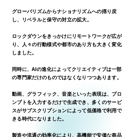
＜役職＞
活用した体験構築ソリューション「QURIOS AGENT」、
グローバリズムからナショナリズムへの揺り戻
・大阪・関西万博 TEAM EXPO 2025スタートアップ ブー
大阪・関西万博での取り組み（EXPO 2025 Design
ストプロジェクト プロジェクトリーダー
System、各企業パビリオン等）など先進的なプロジェク
し、リベラルと保守の対立の拡大。
・一般社団法人Metaverse Japan/アドバイザー
ト多数。
・一般社団法人日本ボッチャ協会 /代表理事
URL：
https://www.1-10.com/
ロックダウンをきっかけにリモートワークが広が
・公益財団法人日本財団パラスポーツサポートセンター/
り、人々の行動様式や都市のあり方も大きく変化
顧問
しました。
・公益財団法人東京オリンピック・パラリンピック競技大
会組織委員会/アドバイザー
・東京2020大会入賞メダルデザインコンペティション審
同時に、AIの進化によってクリエイティブは一部
査会メンバー
の専門家だけのものではなくなりつつあります。
動画、グラフィック、音楽といった表現は、プロ
ンプトを入力するだけで生成でき、多くのサービ
スがサブスクリプションによって低価格で利用で
きる時代になりました。
製造や流通の効率化により、高機能で安価な商品