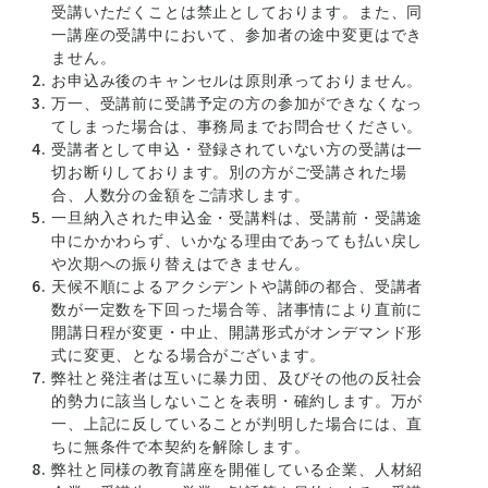
会議オンラインへのログインが必要です。
受講いただくことは禁止としております。また、同
初めての方は、先に会員登録をお済ませください。
一講座の受講中において、参加者の途中変更はでき
ません。
お申込み後のキャンセルは原則承っておりません。
万一、受講前に受講予定の方の参加ができなくなっ
てしまった場合は、事務局までお問合せください。
受講者として申込・登録されていない方の受講は一
切お断りしております。別の方がご受講された場
合、人数分の金額をご請求します。
一旦納入された申込金・受講料は、受講前・受講途
中にかかわらず、いかなる理由であっても払い戻し
や次期への振り替えはできません。
天候不順によるアクシデントや講師の都合、受講者
数が一定数を下回った場合等、諸事情により直前に
開講日程が変更・中止、開講形式がオンデマンド形
式に変更、となる場合がございます。
弊社と発注者は互いに暴力団、及びその他の反社会
的勢力に該当しないことを表明・確約します。万が
一、上記に反していることが判明した場合には、直
ちに無条件で本契約を解除します。
弊社と同様の教育講座を開催している企業、人材紹