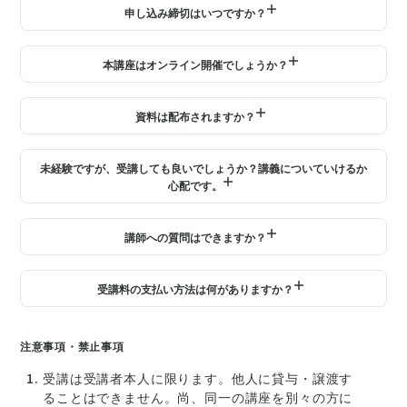
申し込み締切はいつですか？
満席になり次第、締切となります。
本講座はオンライン開催でしょうか？
教室（表参道）での受講とオンライン受講を選択いただくこ
資料は配布されますか？
とが可能です。
講義ごとにPDFでの共有を予定しています。
未経験ですが、受講しても良いでしょうか？講義についていけるか
心配です。
未経験の方のご参加もお待ちしております。講義のレベル
講師への質問はできますか？
は、活動実績のある方を対象としたものではなく、これから
業務を担う方、または担っているがしっかりと体系的に学び
毎回の講義時に質疑応答の時間を設けております。
たい方を対象に、編成されております。
受講料の支払い方法は何がありますか？
法人お申込みの方には『請求書払い』、個人お申込みの方に
注意事項・禁止事項
は『クレジット払い(一括)』『銀行振込(一括)』がありま
す。
受講は受講者本人に限ります。他人に貸与・譲渡す
お申込み手続きは、『講座に申込む』から行えます。※宣伝
ることはできません。尚、同一の講座を別々の方に