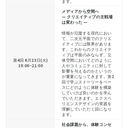
ます。
メディアから空間へ
― クリエイティブの主戦場
は変わった ―
情報が氾濫する現代におい
て、二次元平面でのクリエ
イティブには限界がありま
す。これからのクリエイテ
ィブは平面のみならず、立
第4回 6月23日(火)
体空間においてどのように
19:00~21:00
人やコミュニティに対して
影響を与えるのかというの
が重要になってきます。第2
回で学ぶストーリーをベー
スにどのように体験を構築
していけば良いのかを学ん
でいただきます。エクスペ
リエンスデザインの実践を
理解していただく回になり
ます。
社会課題から、体験コンセ