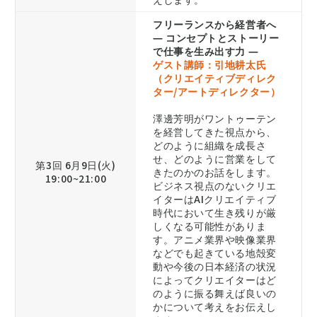
フリーランスから経営者へ
― コンセプトとストーリー
で仕事を生み出す力 ―
ゲスト講師：引地耕太氏
（クリエイティブディレク
ター/アートディレクター）
澤邊芳明がワントゥーテン
を経営してきた視点から、
どのように組織を成長さ
せ、どのように営業をして
第3回 6月9日(火)
きたのかのお話をします。
19:00~21:00
ビジネス視点のないクリエ
イターはAIクリエイティブ
時代において生き残りが厳
しくなる可能性がありま
す。アニメ業界や映像業界
などでも起きている地殻変
動や今後の日本経済の状況
によってクリエイターはど
のように振る舞えば良いの
かについて考えをお伝えし