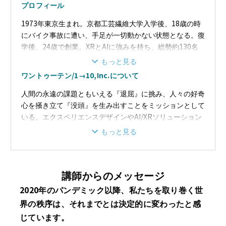
プロフィール
1973年東京生まれ。京都工芸繊維大学入学後、18歳の時
にバイク事故に遭い、手足が一切動かない状態となる。復
学後、24歳で創業。XRとAIに強みを持ち、総勢約130名
からなる空間DXカンパニー1→10(ワントゥーテン)を率い
もっと見る
る。東京五輪では、組織委員会アドバイザーを務め、メダ
ワントゥーテン/1→10,Inc.について
ルデザイン審査員や複数のスローガン作成を行った。歌舞
伎座史上初の完全完売となった市川海老蔵のイマーシブプ
人間の永遠の課題ともいえる『退屈』に挑み、人々の好奇
ロジェクションマッピング演出、ボリュメトリックビデオ
心を掻き立て『没頭』を生み出すことをミッションとして
技術を活用した世界初バーチャル歌舞伎のLIVE配信、東
いる。エクスペリエンスデザインやAI/XRソリューション
南アジア最大の体験型屋外プロジェクションマッピング
を提供し、企業課題、社会課題を解決する空間DXカンパ
もっと見る
「Sensory Scape ImagiNite」、そして「2020年ドバイ
ニー。
国際博覧会日本館」などの展示演出を手がける。大阪・関
旧芝離宮恩賜庭園や二条城・名古屋城でのライトアップイ
西万博では複数の展示や施策の空間演出および体験設計等
ベント「夜会」、パラスポーツとテクノロジーを組み合わ
講師からのメッセージ
を担当、スタートアッププロジェクトリーダーも務めた。
せたスポーツエンタテインメント「CYBERBOCCIA」
日本ボッチャ協会代表理事。自身の体験から、現実と仮想
「CYBER WHEEL」、大規模屋外プロジェクションマッピ
2020年のパンデミック以降、私たちを取り巻く世
空間を横断し、あらゆる人々が自由に知性を拡張できる未
ングにスマートフォンARシステムを組み込んだ「スマー
界の秩序は、それまでとは決定的に変わったと感
来の実現を目指す。
トシティソリューション」（シンガポールセントーサ島
じています。
「ImagiNite」、お台場「CONCORDIA」等）、生成AIを