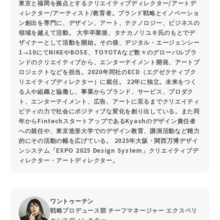
東京と福岡を拠点とするクリエイティブディレクター/アートデ
ィレクター/アーティスト/教育者。ブランド戦略とイノベーショ
ン創出を専門に、デザイン、アート、テクノロジー、ビジネスの
領域を越えて活動。 大学卒業後、タナカノリユキ氏のもとでデ
ザイナーとして活動を開始。その後、デジタル・エージェンシー
1→10にてNIKEやBOSE、TOYOTAなど数々のグローバルブラ
ンドのクリエイティブから、エンターテイメント開発、アートプ
ロジェクトなどを担当。2020年同社のECD（エグゼクティブク
リエイティブディレクター）に就任。 22年に独立。未来をつく
る人や組織と協働し、事業からブランド、サービス、プロダク
ト、エンターテイメント、広告、アートに至るまでクリエイティ
ビティの力で社会にポジティブな変化を創り出している。また同
年からFintechスタートアップであるKyashのデザイン責任者
への就任や、東京造形大学でのデザイン教育、講演活動など精力
的にその活動の幅を広げている。 2025年大阪・関西万博デザイ
ンシステム「EXPO 2025 Design System」クリエイティブデ
ィレクター・アートディレクター。
ワントゥーテン
戦略プロデュース部 チーフマネージャー エクスペリ
エンスディレクター