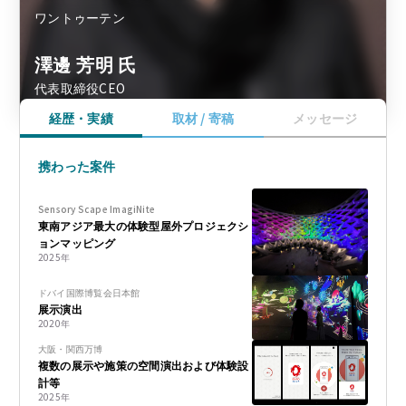
ワントゥーテン
澤邊 芳明 氏
代表取締役CEO
経歴・実績
取材 / 寄稿
メッセージ
携わった案件
Sensory Scape ImagiNite
東南アジア最大の体験型屋外プロジェクシ
ョンマッピング
2025
年
ドバイ国際博覧会日本館
展示演出
2020
年
大阪・関西万博
複数の展示や施策の空間演出および体験設
計等
2025
年