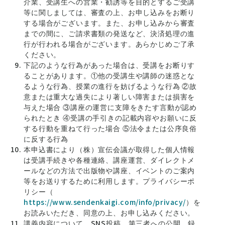
介業、受講生への営業・勧誘等を目的とするご受講
等に関しましては、審査の上、お申し込みをお断り
する場合がございます。また、お申し込みから審査
までの間に、ご請求書類の発送など、決済処理の進
行が行われる場合がございます。あらかじめご了承
ください。
下記のような行為があった場合は、受講をお断りす
ることがあります。①他の受講生や講師の迷惑とな
るような行為、授業の進行を妨げるような行為 ②故
意または重大な過失により著しい障害または損害を
与えた場合 ③講座の運営に支障をきたす言動が認め
られたとき ④受講の手引きの記載内容やお願いに反
する行動を重ねて行った場合 ⑤法令または公序良俗
に反する行為
本申込書により（株）宣伝会議が取得した個人情報
は受講手続きや各種連絡、講座運営、ダイレクトメ
ールなどの方法で出版物や講座、イベントのご案内
等をお送りするために利用します。プライバシーポ
リシー（
https://www.sendenkaigi.com/info/privacy/
）を
お読みいただき、同意の上、お申し込みください。
講義内容について、SNS投稿、第三者への公開、録