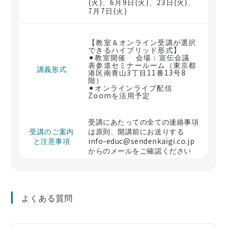
(火)、6月9日(火)、23日(火)、
7月7日(火)
【教室＆オンライン受講が選択
できるハイブリッド形式】
⚫︎教室開催 会場：宣伝会議
表参道セミナールーム（東京都
講義形式
港区南青山3丁目11番13号8
階）
⚫︎オンラインライブ配信
Zoomを活用予定
受講にあたっての全ての連絡事項
受講のご案内
は原則、開講前にお送りする
と注意事項
info-educ@sendenkaigi.co.jp
からのメールをご確認ください
よくある質問