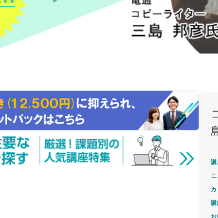
講
こ
カ
講
お