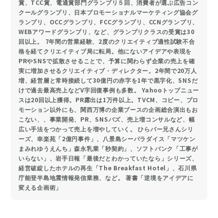
賞、TCC賞、電通賞部門グランプリ５回、消費者が選ぶ広告コン
クールグランプリ、日本プロモーショナルマーケティング協会グ
ランプリ、OCCグランプリ、FCCグランプリ、CCNグランプリ、
WEBアワードグランプリ、など、グランプリクラスの受賞は30
回以上。 7年間の営業経験、2度のクリエイティブ適性試験不合
格を経てクリエイティブ局に転局。他にないアイデアや表現を
PRやSNSで拡散させることで、予算に関わらず企業の売上を確
実に増加させるクリエイティブ・ディレクター。2年間で20万人
増、経営層と常時接続して30億円の赤字を1年で黒字化、SNSだ
けで過去最高売上などV字回復事例も多数。 Yahooトップニュー
スは20回以上獲得。PR露出は1万件以上。TVCM、コピー、プロ
モーション以外にも、関西万博の企業ブースの企画総合演出もお
こない、、事業開発、PR、SNSバズ、売上増コンサルなど、幅
広い手法をつかって売上を増やしていく。 ひらパー兄さんシリ
ーズ、幸楽苑「2億円事件」、八景島シーパラダイス「マツケン
まみれゆうえんち」森永乳業「秒契約」、ソフトバンク「工事が
いらない」、岩手日報「最後だとわかっていたなら」シリーズ、
経営破綻したホテルの再生「The Breakfast Hotel」、石川県
庁能登半島地震情報発信業務、など。 著書「逆境をアイデアに
変える企画術」