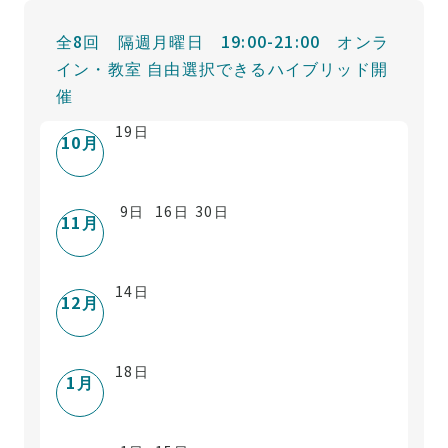
全8回 隔週月曜日 19:00-21:00 オンラ
イン・教室 自由選択できるハイブリッド開
催
19
日
10
月
9
日
16
日
30
日
11
月
14
日
12
月
18
日
1
月