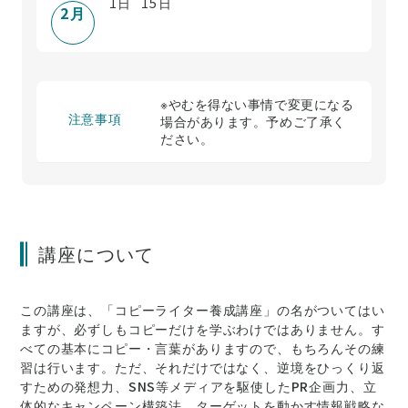
1
日
15
日
2
月
※やむを得ない事情で変更になる
注意事項
場合があります。予めご了承く
ださい。
講座について
この講座は、「コピーライター養成講座」の名がついてはい
ますが、必ずしもコピーだけを学ぶわけではありません。す
べての基本にコピー・言葉がありますので、もちろんその練
習は行います。ただ、それだけではなく、逆境をひっくり返
すための発想力、SNS等メディアを駆使したPR企画力、立
体的なキャンペーン構築法、ターゲットを動かす情報戦略な