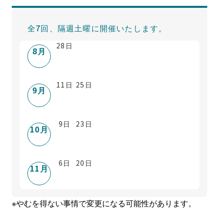
全7回、隔週土曜に開催いたします。
28
日
8
月
11
日
25
日
9
月
9
日
23
日
10
月
6
日
20
日
11
月
※やむを得ない事情で変更になる可能性があります。