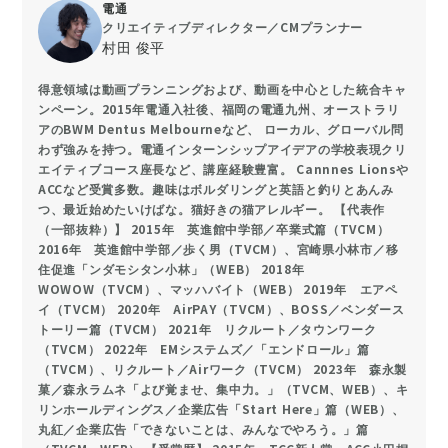
電通
クリエイティブディレクター／CMプランナー
村田 俊平
得意領域は動画プランニングおよび、動画を中心とした統合キャ
ンペーン。2015年電通入社後、福岡の電通九州、オーストラリ
アのBWM Dentus Melbourneなど、 ローカル、グローバル問
わず強みを持つ。電通インターンシップアイデアの学校表現クリ
エイティブコース座長など、講座経験豊富。 Cannnes Lionsや
ACCなど受賞多数。趣味はボルダリングと英語と釣りとあんみ
つ、最近始めたいけばな。猫好きの猫アレルギー。 【代表作
（一部抜粋）】 2015年 英進館中学部／卒業式篇（TVCM）
2016年 英進館中学部／歩く男（TVCM）、宮崎県小林市／移
住促進「ンダモシタン小林」（WEB） 2018年
WOWOW（TVCM）、マッハバイト（WEB） 2019年 エアペ
イ（TVCM） 2020年 AirPAY（TVCM）、BOSS／ベンダース
トーリー篇（TVCM） 2021年 リクルート／タウンワーク
（TVCM） 2022年 EMシステムズ／「エンドロール」篇
（TVCM）、リクルート／Airワーク（TVCM） 2023年 森永製
菓／森永ラムネ「よび覚ませ、集中力。」（TVCM、WEB）、キ
リンホールディングス／企業広告「Start Here」篇（WEB）、
丸紅／企業広告「できないことは、みんなでやろう。」篇