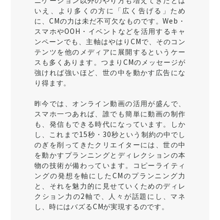
ニケーション以外のやり方も増えてきたとは
いえ、より多くの方に「広く告げる」ため
に、CMの力は未だ不可欠なものです。Web・
スマホやOOH・イベントなどを活用するキャ
ンペーンでも、主軸はやはりCMで、そのコン
テンツを他のメディアに展開するというケー
スも多くあります。つまりCMのメッセージが
強ければ強いほど、世の中を動かす広告にな
り得ます。
昨今では、オンライン動画の活用が盛んで、
スマホ一つあれば、誰でも簡単に動画の制作
も、発信もできる時代になっています。しか
し、これまで15秒・30秒という制約の中でし
のぎを削ってきたクリエイターには、世の中
を動かすプランニングとディレクションの本
物の技術が備わっています。コピーライティ
ングの発想を軸にしたCMのプランニング力
と、それを魅力的に見せていくためのディレ
クション力の2軸で、人々が話題にし、マネ
し、時にはバズるCMが実現するのです。