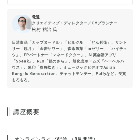
電通
クリエイティブ・ディレクター／CMプランナー
松村 祐治 氏
日清食品「カップヌードル」「ピルクル」「どん兵衛」、サント
リー「鏡月」「金麦サワー」、森永製菓「inゼリー」「ハイチュ
ウ」、FPパートナー「マネードクター」、AI英会話アプリ
「Speak」、REX「銀のさら」、旭化成ホームズ「ヘーベルハ
ウス」、象印「炎舞炊き」、ミュージックビデオでAsian
Kung-fu Generartion、チャットモンチー、Puffyなど。受賞
もろもろ。
講座概要
オンラインライブ配信 （8月開講）