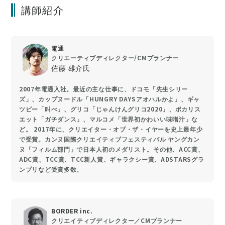
講師紹介
電通
クリエーティブディレクター/CMプランナー
佐藤 雄介氏
2007年電通入社。最近の主な仕事に、ドコモ「先生シリー
ズ」、カップヌードル「HUNGRY DAYSアオハルかよ」、ギャ
ツビー「叫べ」、グリコ「じゃんけんグリコ2020」、ポカリス
エット「ガチダンス」、マルコメ「世界初かわいい味噌汁」な
ど。 2017年に、クリエイター・オブ・ザ・イヤーを史上最年少
で受賞。カンヌ国際クリエイティブフェスティバル ヤングカン
ヌ「フィルム部門」で日本人初のメダリスト。その他、ACC賞、
ADC賞、TCC賞、TCC新人賞、ギャラクシー賞、ADSTARSグラ
ンプリなど受賞多数。
BORDER inc.
クリエイティブディレクター／CMプランナー