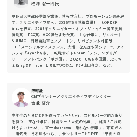
横澤 宏一郎氏
早稲田大学政経学部卒業後、博報堂入社。プロモーション局を経
て、クリエイティブ局へ。2016年6月博報堂退社。BORDER
inc.を設立。2008年クリエイター・オブ・ザ・イヤー審査委員
特別賞、TCC賞、ACC賞他多数受賞。 主な仕事に、リクルート
SUUMO、日野自動車ヒノノニトン、リポビタン木村拓哉、
JT「スーシャルディスタンス」大悟、なんぼや関ジャニ∞、アイ
シティ「eyecity市」、転職サイトGreen「テンテングリグ
リ」、ソフトバンク「ギガ国」、ZOZOTOWN本田翼、ぷっち
ょKing＆Prince、LIXIL本木雅弘、PS4山田孝之、など。
博報堂
CMプランナー／クリエイティブディレクター
吉兼 啓介
中学生のときにCMを作っていたという、スピルバーグ的な逸話
を持つ。 主な仕事に、日清ラ王「天使の兄妹」、日清「これ絶
対うまいやつ♪」、富士通arrows「割れない刑事」、東京ガス
「電気代にうる星やつら」、サントリーTHE PEEL「果皮の逆