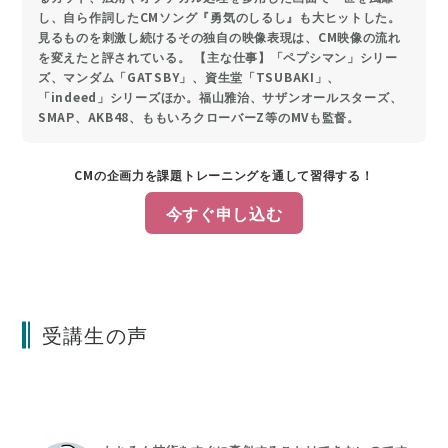
し、自ら作詞したCMソング『勇気のしるし』も大ヒットした。
見るものを刺激し続けるその独自の映像表現は、CM映像の流れ
を変えたと評されている。 【主な仕事】「ペプシマン」シリー
ズ、マンダム「GATSBY」、資生堂「TSUBAKI」、
「indeed」シリーズほか。福山雅治、サザンオールスターズ、
SMAP、AKB48、ももいろクローバーZ等のMVも監督。
CMの企画力を課題トレーニングを通して習得する！
今すぐ申し込む
受講生の声