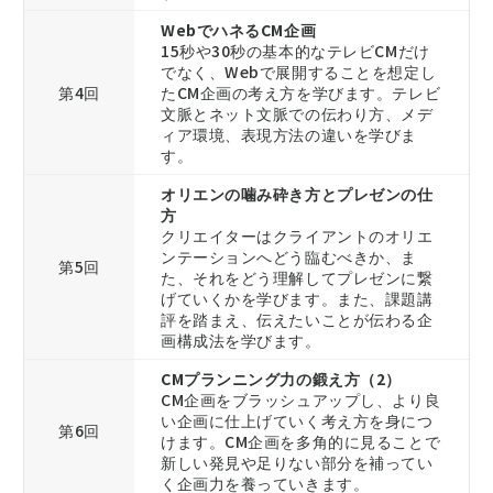
WebでハネるCM企画
15秒や30秒の基本的なテレビCMだけ
でなく、Webで展開することを想定し
第4回
たCM企画の考え方を学びます。テレビ
文脈とネット文脈での伝わり方、メデ
ィア環境、表現方法の違いを学びま
す。
オリエンの噛み砕き方とプレゼンの仕
方
クリエイターはクライアントのオリエ
ンテーションへどう臨むべきか、ま
第5回
た、それをどう理解してプレゼンに繋
げていくかを学びます。また、課題講
評を踏まえ、伝えたいことが伝わる企
画構成法を学びます。
CMプランニング力の鍛え方（2）
CM企画をブラッシュアップし、より良
い企画に仕上げていく考え方を身につ
第6回
けます。CM企画を多角的に見ることで
新しい発見や足りない部分を補ってい
く企画力を養っていきます。