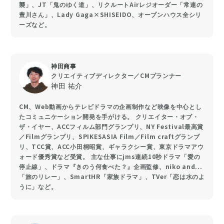
襲」、JT「鬼のゆく道」、リクルートAirレジオーダー「常連の
豊川さん」、Lady Gaga×SHISEIDO、オープンハウス全シリ
ーズなど。
神田商事
クリエイティブディレクター／CMプランナー
神田 祐介
CM、Web動画からテレビドラマの企画制作など映像を中心とし
たコミュニケーション開発を手がける。 クリエイター・オブ・
ザ・イヤー、ACCフィルム部門グランプリ、NY Festival最高賞
／Filmグランプリ、SPIKESASIA Film／Film craftグランプ
リ、TCC賞、ACC小田桐昭賞、ギャラクシー賞、東京ドラマアウ
ォード優秀賞など受賞。 主な仕事にjms連続10秒ドラマ「愛の
停止線」、ドラマ『きのう何食べた？』企画監修、niko and...
「旅のリレー」、SmartHR「家族ドラマ」、TVer「恋は水のよ
うに」など。