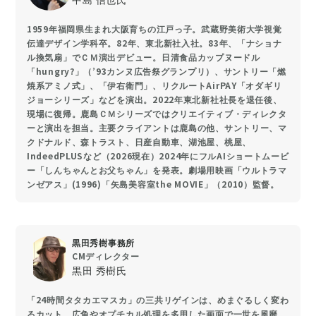
1959年福岡県生まれ大阪育ちの江戸っ子。武蔵野美術大学視覚
伝達デザイン学科卒。82年、東北新社入社。83年、「ナショナ
ル換気扇」でＣＭ演出デビュー。日清食品カップヌードル
「hungry?」（’93カンヌ広告祭グランプリ）、サントリー「燃
焼系アミノ式」、「伊右衛門」、リクルートAirPAY「オダギリ
ジョーシリーズ」などを演出。2022年東北新社社長を退任後、
現場に復帰。鹿島ＣＭシリーズではクリエイティブ・ディレクタ
ーと演出を担当。主要クライアントは鹿島の他、サントリー、マ
クドナルド、森トラスト、日産自動車、湖池屋、桃屋、
IndeedPLUSなど（2026現在）2024年にフルAIショートムービ
ー「しんちゃんとお父ちゃん」を発表。劇場用映画「ウルトラマ
ンゼアス」(1996)「矢島美容室the MOVIE」（2010）監督。
黒田秀樹事務所
CMディレクター
黒田 秀樹氏
「24時間タタカエマスカ」の三共リゲインは、めまぐるしく変わ
るカット、広角やオプチカル処理を多用した画面で一世を風靡