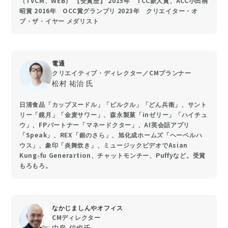
（TVCM、WEB） 【受賞歴】 2015年 TCC新人賞、ACC小田桐
昭賞 2016年 OCC賞グランプリ 2023年 クリエイター・オ
ブ・ザ・イヤー メダリスト
電通
クリエイティブ・ディレクター／CMプランナー
松村 祐治 氏
日清食品「カップヌードル」「ピルクル」「どん兵衛」、サント
リー「鏡月」「金麦サワー」、森永製菓「inゼリー」「ハイチュ
ウ」、FPパートナー「マネードクター」、AI英会話アプリ
「Speak」、REX「銀のさら」、旭化成ホームズ「ヘーベルハ
ウス」、象印「炎舞炊き」、ミュージックビデオでAsian
Kung-fu Generartion、チャットモンチー、Puffyなど。受賞
もろもろ。
なかじましんやオフィス
CMディレクター
中島 信也氏