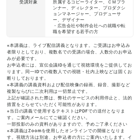
受講対象
所属するコピーライター、ＣＭプラ
ンナー、ディレクター、プロダクシ
ョンマネージャー、プロデューサ
ー、デザイナー
・広告会社や制作会社への就職や転
職を希望する若手の方
※本講義は、ライブ配信講義となります。ご受講はお申込み
者限りとしており、複数名での受講の場合、人数分のお申込
みが必要です。
お申込者には、宣伝会議IDを通じて視聴環境をご提供してお
ります。同一IDでの複数人での視聴・社内上映などは固くお
断りしております。
※本講義の講義資料および配信映像の録画、録音、撮影など
複製ならびに二次利用は一切禁止です。
上記が確認された際は、弊社のサービスの利用停止と、法的
措置をとらせていただく可能性があります。
※当日の講義で使用するテキストはPDFでの送付となりま
す。ご案内メールにてご確認ください。
一部投影のみの資料がありますので、予めご了承ください
※本講義はZoomを使用したオンラインでの開催となりま
す。視聴方法は別途、お申込者の方にご案内いたします。イ