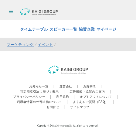
タイムテーブル
スピーカー一覧
協賛企業
マイページ
マーケティング
イベント
お知らせ一覧
|
運営会社
|
免責事項
|
特定商取引法に基づく表示
|
広告掲載・協賛のご案内
|
プライバシーポリシー
|
利用規約
|
オプトアウトについて
|
利用者情報の外部送信について
|
よくあるご質問（FAQ）
|
お問合せ
|
サイトマップ
Copyright © 株式会社宣伝会議. All rights reserved.